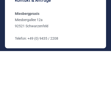
Kontakt & Anträge
Miesbergpraxis
Miesbergallee 12a
92521 Schwarzenfeld
Telefon:
+49 (0) 9435 / 2208
©2026 Miesbergpraxis, All Rights Reserved. Powered by
Werbeagentur – e MediaConcept
Kontakt
Impressum
Datenschutz