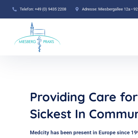
Telefon:
+49 (0) 9435 2208
Adresse:
Miesbergallee 12a • 9
Providing Care fo
Sickest In Commun
Medcity has been present in Europe since 199