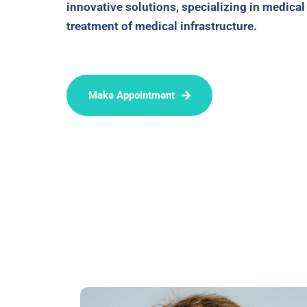
innovative solutions, specializing in medical
treatment of medical infrastructure.
Make Appointment