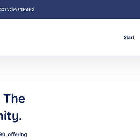
2521 Schwarzenfeld
Start
r The
ity.
0, offering